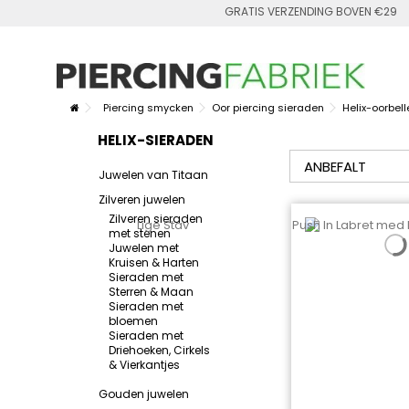
GRATIS VERZENDING BOVEN €29
Piercing smycken
Oor piercing sieraden
Helix-oorbell
HELIX-SIERADEN
Juwelen van Titaan
Zilveren juwelen
Zilveren sieraden
met stenen
Juwelen met
Kruisen & Harten
Sieraden met
Sterren & Maan
Sieraden met
bloemen
Sieraden met
Driehoeken, Cirkels
& Vierkantjes
Gouden juwelen