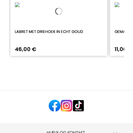
LABRET MET DRIEHOEK IN ECHT GOUD
GEMAAKT 
46,00 €
11,00 €
HJÆLP OG KONTAKT