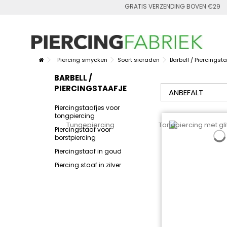
GRATIS VERZENDING BOVEN €29
Piercing smycken
Soort sieraden
Barbell / Piercingst
BARBELL /
PIERCINGSTAAFJE
Piercingstaafjes voor
tongpiercing
Piercingstaaf voor
borstpiercing
Piercingstaaf in goud
Piercing staaf in zilver