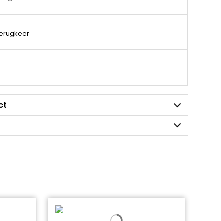
terugkeer
ct