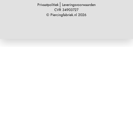
Privaatpolitiek
Leveringsvoorwaarden
CVR 34903727
© Piercingfabriek.nl 2026