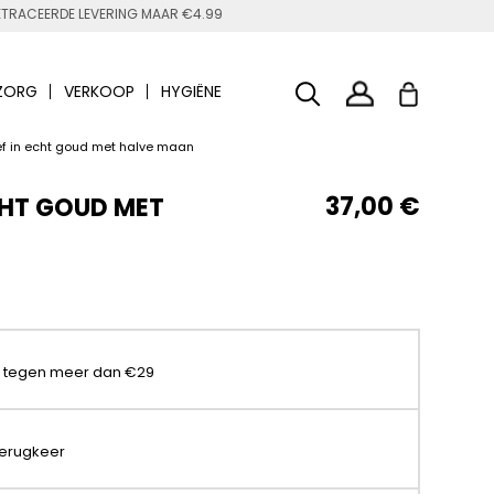
TRACEERDE LEVERING MAAR €4.99
ZORG
VERKOOP
HYGIËNE
f in echt goud met halve maan
37,00 €
CHT GOUD MET
t tegen meer dan €29
terugkeer