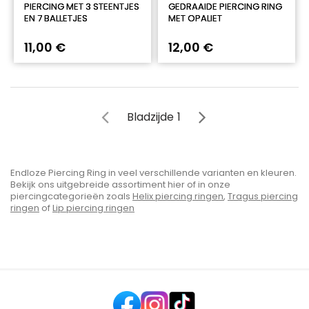
PIERCING MET 3 STEENTJES
GEDRAAIDE PIERCING RING
EN 7 BALLETJES
MET OPALIET
11,00 €
12,00 €
Bladzijde
1
Endloze Piercing Ring in veel verschillende varianten en kleuren.
Bekijk ons uitgebreide assortiment hier of in onze
piercingcategorieën zoals
Helix piercing ringen
,
Tragus piercing
ringen
of
Lip piercing ringen