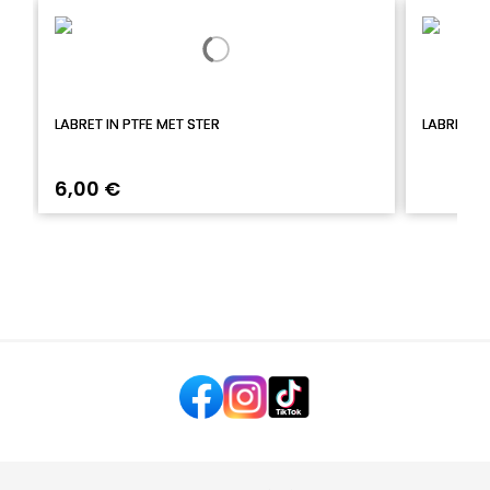
LABRET IN PTFE MET STER
LABRET ME
6,00 €