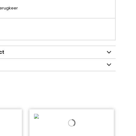
terugkeer
ct