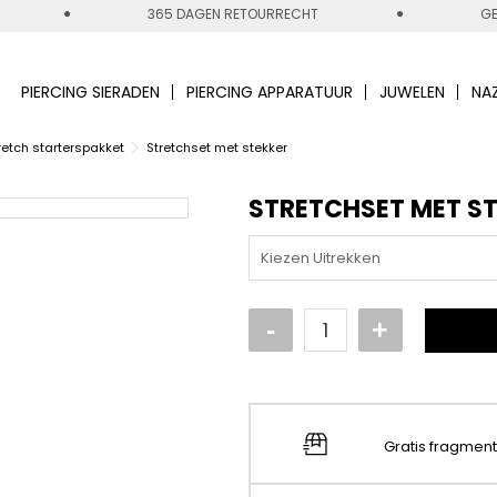
365 DAGEN RETOURRECHT
GE
PIERCING SIERADEN
PIERCING APPARATUUR
JUWELEN
NA
retch starterspakket
Stretchset met stekker
STRETCHSET MET S
Kiezen Uitrekken
Gratis fragmen