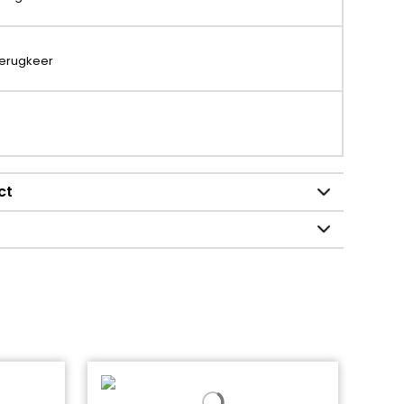
terugkeer
ct