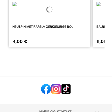
NEUSPIN MET PARELMOERKLEURIGE BOL
BALRING 
4,00 €
11,00 €
HJÆLP OG KONTAKT