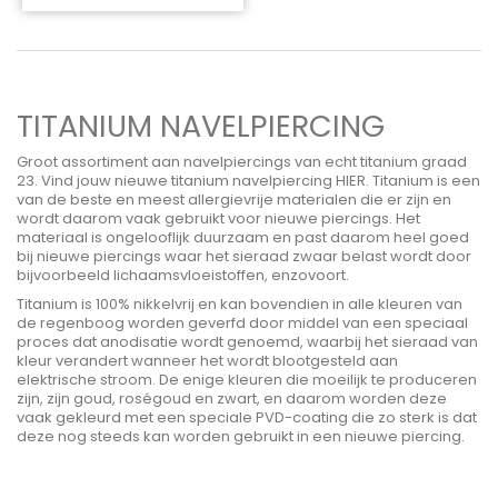
TITANIUM NAVELPIERCING
Groot assortiment aan navelpiercings van echt titanium graad
23. Vind jouw nieuwe titanium navelpiercing HIER. Titanium is een
van de beste en meest allergievrije materialen die er zijn en
wordt daarom vaak gebruikt voor nieuwe piercings. Het
materiaal is ongelooflijk duurzaam en past daarom heel goed
bij nieuwe piercings waar het sieraad zwaar belast wordt door
bijvoorbeeld lichaamsvloeistoffen, enzovoort.
Titanium is 100% nikkelvrij en kan bovendien in alle kleuren van
de regenboog worden geverfd door middel van een speciaal
proces dat anodisatie wordt genoemd, waarbij het sieraad van
kleur verandert wanneer het wordt blootgesteld aan
elektrische stroom. De enige kleuren die moeilijk te produceren
zijn, zijn goud, roségoud en zwart, en daarom worden deze
vaak gekleurd met een speciale PVD-coating die zo sterk is dat
deze nog steeds kan worden gebruikt in een nieuwe piercing.