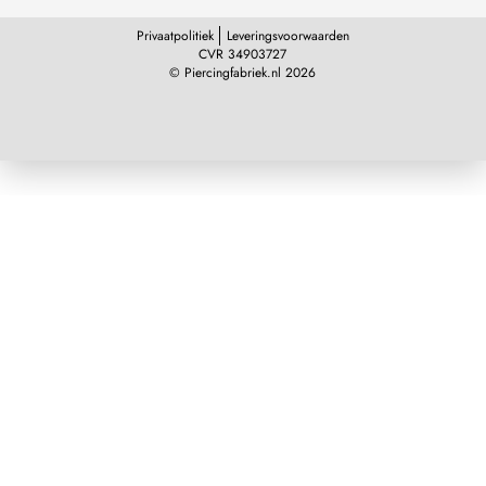
Privaatpolitiek
Leveringsvoorwaarden
CVR 34903727
© Piercingfabriek.nl 2026