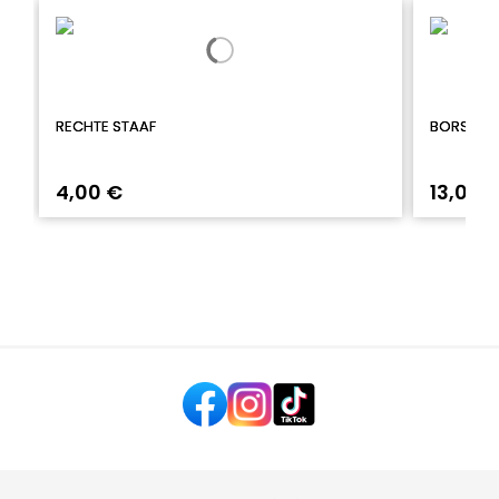
RECHTE STAAF
BORSTPIE
4,00 €
13,00 