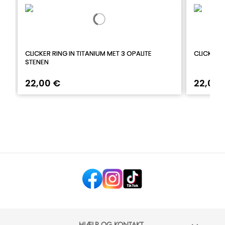
CLICKER RING IN TITANIUM MET 3 OPALITE
CLICKER 
STENEN
22,00 €
22,00 
HJÆLP OG KONTAKT