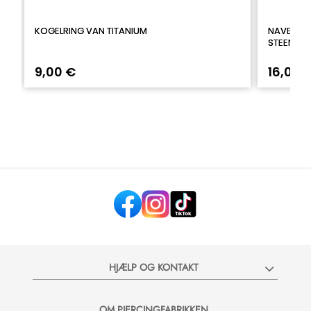
KOGELRING VAN TITANIUM
NAVELPIE
STEEN
9,00 €
16,00 
HJÆLP OG KONTAKT
OM PIERCINGFABRIKKEN