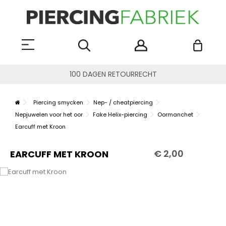
100 DAGEN RETOURRECHT
Piercing smycken
Nep- / cheatpiercing
Nepjuwelen voor het oor
Fake Helix-piercing
Oormanchet
Earcuff met Kroon
€ 2,00
EARCUFF MET KROON