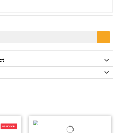
ct
VERKOOP!