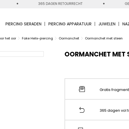
365 DAGEN RETOURRECHT
GE
PIERCING SIERADEN
PIERCING APPARATUUR
JUWELEN
NA
or het oor
Fake Helix-piercing
Oormanchet
Oormanchet met steen
OORMANCHET MET 
Gratis fragmen
365 dagen vol 