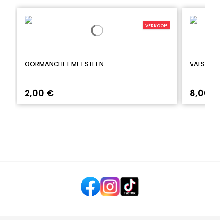
VERKOOP!
OORMANCHET MET STEEN
VALSE HEL
2,00 €
8,00 €