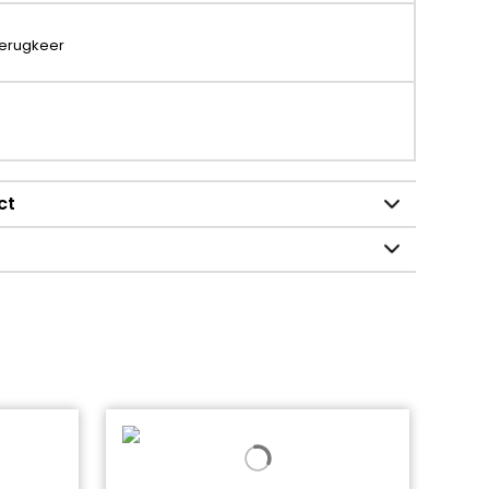
terugkeer
ct