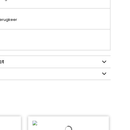
terugkeer
ct