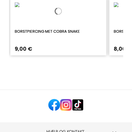
BORSTPIERCING MET COBRA SNAKE
BORSTPIE
9,00 €
8,00 €
HJÆLP OG KONTAKT